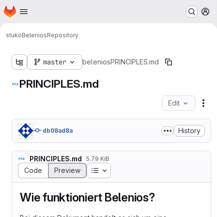
Homepage
Skip to main content
M
stuko
Belenios
Repository
master
belenios
PRINCIPLES.md
PRINCIPLES.md
Edit
Fil
History
db08ad8a
PRINCIPLES.md
5.79 KiB
Table of contents
Code
Preview
Wie funktioniert Belenios?